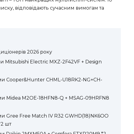
писку, відповідають сучасним вимогам та
иціонерів 2026 року
 Mitsubishi Electric MXZ-2F42VF + Design
теми Cooper&Hunter CHML-U18RK2-NG+CH-
теми Midea M2OE-18HFN8-Q + MSAG-09HRFN8
еми Gree Free Match IV R32 GWHD(18)NK6OO
*2 шт
ми Daikin 2MXM50A + Comfora FTXP20M9 *2