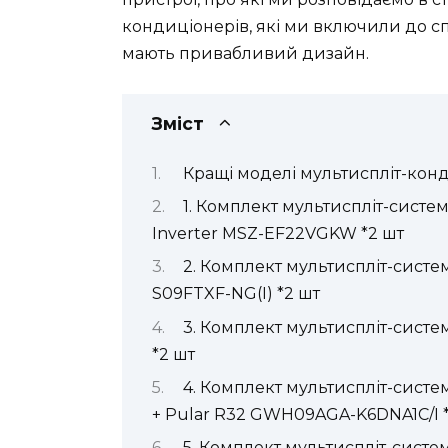
кондиціонерів, які ми включили до с
мають привабливий дизайн.
Зміст
Кращі моделі мультиспліт-конд
1. Комплект мультиспліт-системи
Inverter MSZ-EF22VGKW *2 шт
2. Комплект мультиспліт-сис
S09FTXF-NG(I) *2 шт
3. Комплект мультиспліт-сис
*2 шт
4. Комплект мультиспліт-сист
+ Pular R32 GWH09AGA-K6DNA1C/I 
5. Комплект мультиспліт-систе