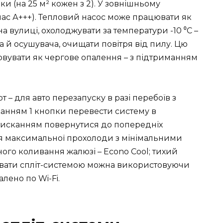
и (на 25 м² кожен з 2). У зовнішньому
ас А+++). Тепловий насос може працювати як
 на вулиці, охолоджувати за температури -10 ⁰С –
а й осушувача, очищати повітря від пилу. Цю
вувати як чергове опалення – з підтриманням
– для авто перезапуску в разі перебоїв з
анням 1 кнопки перевести систему в
тисканням повернутися до попередніх
ня максимальної прохолоди з мінімальними
ого коливання жалюзі – Econo Cool; тихий
увати спліт-системою можна використовуючи
лено по Wi-Fi.