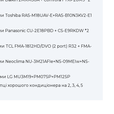
еми Toshiba RAS-M18UAV-E+RAS-B10N3KV2-E1
еми Panasonic CU-2E18PBD + CS-E9RKDW *2
ми TCL FMA-1812HD/DVO (2 port) R32 + FMA-
еми Neoclima NU-3M21AFIe+NS-09MEIw+NS-
стеми LG MU3M19+PM07SP+PM12SP
ці хорошого кондиціонера на 2, 3, 4, 5