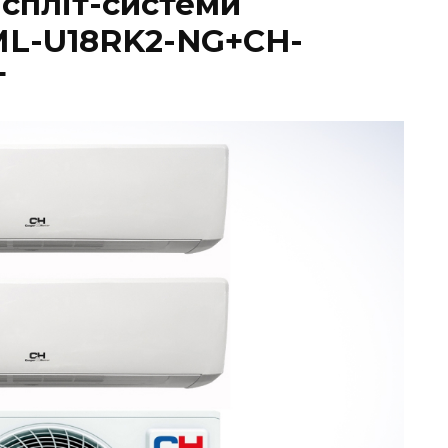
испліт-системи
ML-U18RK2-NG+CH-
т