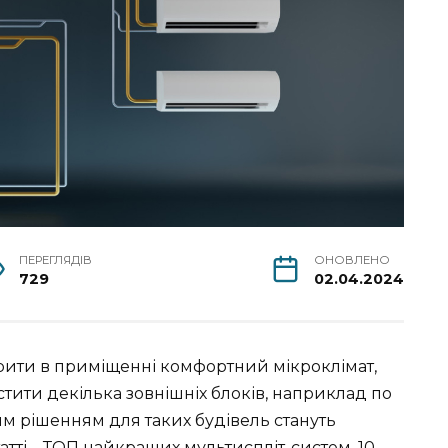
ПЕРЕГЛЯДІВ
ОНОВЛЕНО
729
02.04.2024
орити в приміщенні комфортний мікроклімат,
тити декілька зовнішніх блоків, наприклад по
м рішенням для таких будівель стануть
татті – ТОП найкращих мультиспліт-систем. 10