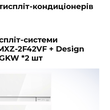
тиспліт-кондиціонерів
спліт-системи
 MXZ-2F42VF + Design
VGKW *2 шт