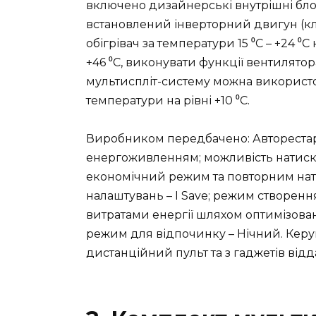
включено дизайнерські внутрішні блок
встановлений інверторний двигун (кл
обігрівач за температури 15 ⁰С – +24 ⁰С
+46 ⁰С, виконувати функції вентилятор
мультиспліт-систему можна використо
температури на рівні +10 ⁰С.
Виробником передбачено: Авторестарт 
енергоживленням; можливість натиск
економічний режим та повторним на
налаштувань – I Save; режим створен
витратами енергії шляхом оптимізован
режим для відпочинку – Нічний. Кер
дистанційний пульт та з гаджетів відда