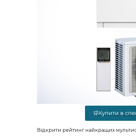
🛒Купити в спе
Відкрити рейтинг найкращих мультисп