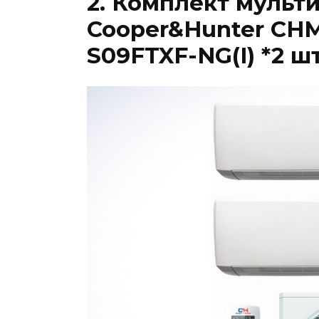
2. Комплект мульт
Cooper&Hunter CH
S09FTXF-NG(I) *2 ш