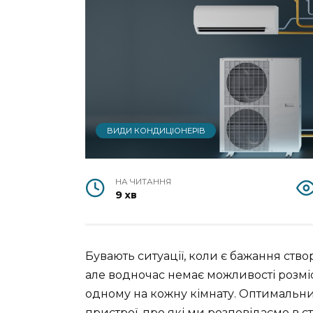
ВИДИ КОНДИЦІОНЕРІВ
НА ЧИТАННЯ
9 хв
Бувають ситуації, коли є бажання ств
але водночас немає можливості розміс
одному на кожну кімнату. Оптимальни
пристрої, про які ми розповідаємо в с